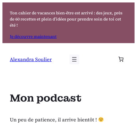
Aller
au
Ton cahier de vacances bien-être est arrivé : des jeux, près
de 60 recettes et plein d’idées pour prendre soin de toi cet
contenu
été !
Je découvre maintenant
Alexandra Soulier
Mon podcast
Un peu de patience, il arrive bientôt !